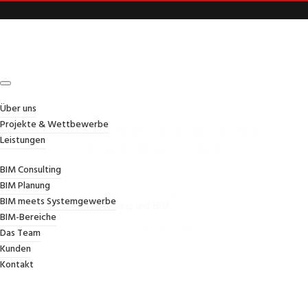
Über uns
Projekte & Wettbewerbe
ARCHIVE FOR THE
Leistungen
‘EHEMALIGE
PROJEKTE’ CATEGORY
BIM Consulting
BIM Planung
Ein Werksgelände in Eppelheim wird digitalisiert durch
BIM meets Systemgewerbe
3D-Scanning und BIM
BIM-Bereiche
Home
/
Ehemalige Projekte
Das Team
Kunden
Kontakt