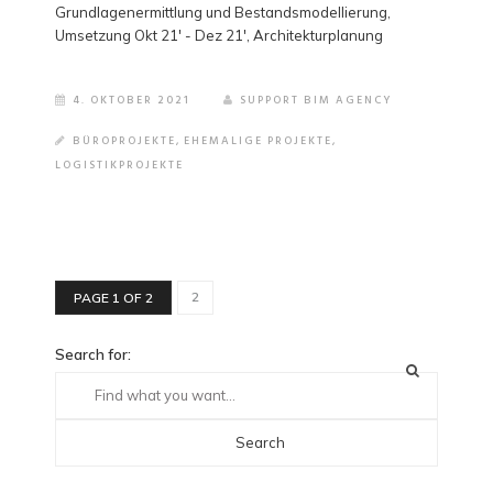
Grundlagenermittlung und Bestandsmodellierung,
Umsetzung Okt 21' - Dez 21', Architekturplanung
4. OKTOBER 2021
SUPPORT BIM AGENCY
BÜROPROJEKTE
,
EHEMALIGE PROJEKTE
,
LOGISTIKPROJEKTE
2
PAGE 1 OF 2
Search for: