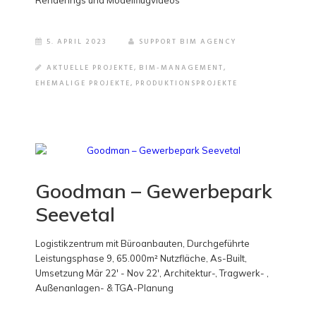
Renderings und Modellflugvideos
5. APRIL 2023
SUPPORT BIM AGENCY
AKTUELLE PROJEKTE
,
BIM-MANAGEMENT
,
EHEMALIGE PROJEKTE
,
PRODUKTIONSPROJEKTE
Goodman – Gewerbepark
Seevetal
Logistikzentrum mit Büroanbauten, Durchgeführte
Leistungsphase 9, 65.000m² Nutzfläche, As-Built,
Umsetzung Mär 22' - Nov 22', Architektur-, Tragwerk- ,
Außenanlagen- & TGA-Planung