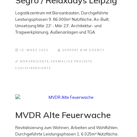
Segro / Relaxdays Leipzig
Logistikzentrum mit Büroanbauten, Durchgeführte
Leistungsphasen 9, 86.000m² Nutzfläche, As-Built,
Umsetzung Mär 22' - Mär 23', Architektur- und
Tragwerkplanung, Außenanlagen und TGA
15. MÄRZ 2022
SUPPORT BIM AGENCY
BÜROPROJEKTE
,
EHEMALIGE PROJEKTE
,
LOGISTIKPROJEKTE
MVDR Alte Feuerwache
Revitalisierung zum Wohnen, Arbeiten und Wohlfühlen,
Durchgeführte Leistungsphasen 1, 6.025m² Nutzfläche,