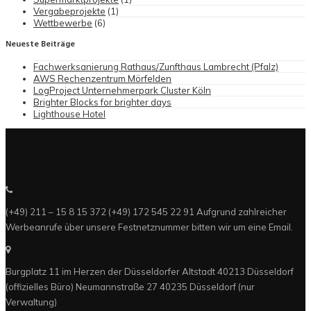
Vergabeprojekte
(1)
Wettbewerbe
(6)
Neueste Beiträge
Fachwerksanierung Rathaus/Zunfthaus Lambrecht (Pfalz)
AWS Rechenzentrum Mörfelden
LogProject Unternehmerpark Cluster Köln
Brighter Blocks for brighter days
Lighthouse Hotel
(+49) 211 – 15 8 15 372 (+49) 172 545 22 91 Aufgrund zahlreicher
Werbeanrufe über unsere Festnetznummer bitten wir um eine Email.
Burgplatz 11 im Herzen der Düsseldorfer Altstadt 40213 Düsseldorf
(offizielles Büro) Neumannstraße 27 40235 Düsseldorf (nur
Verwaltung)