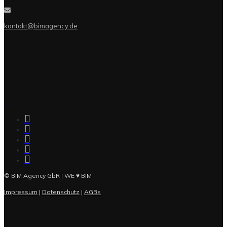
kontakt@bimagency.de
© BIM Agency GbR | WE ♥ BIM
Impressum
|
Datenschutz
|
AGBs