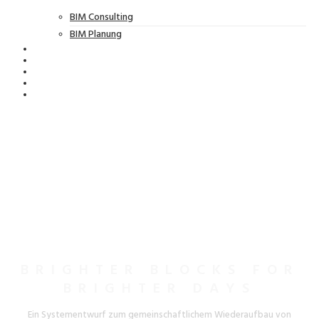
BIM Consulting
BIM Planung
BRIGHTER BLOCKS FOR
BRIGHTER DAYS
Ein Systementwurf zum gemeinschaftlichem Wiederaufbau von