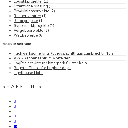
Logistikprojekte
(12)
Öffentliche Nutzung
(1)
Produktionsprojekte
(2)
Rechenzentren
(1)
Retailprojekte
(1)
Supermarktprojekte
(1)
Vergabeprojekte
(1)
Wettbewerbe
(6)
Neueste Beiträge
Fachwerksanierung Rathaus/Zunfthaus Lambrecht (Pfalz)
AWS Rechenzentrum Mörfelden
LogProject Unternehmerpark Cluster Köln
Brighter Blocks for brighter days
Lighthouse Hotel
SHARE THIS