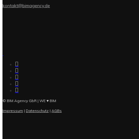
kontakt@bimagency.de
© BIM Agency GbR | WE ♥ BIM
Impressum
|
Datenschutz
|
AGBs