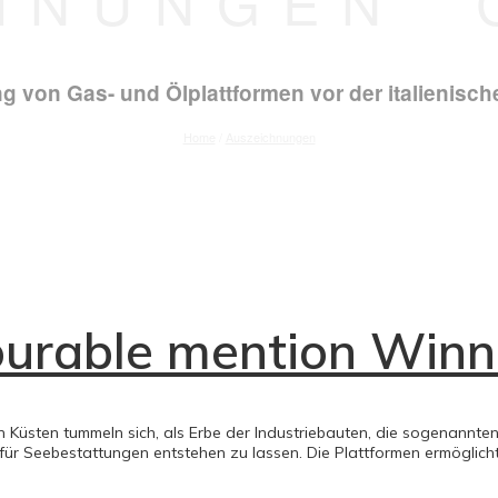
HNUNGEN’
ng von Gas- und Ölplattformen vor der italienisc
Home
/
Auszeichnungen
urable mention Winn
ten tummeln sich, als Erbe der Industriebauten, die sogenannten O
f für Seebestattungen entstehen zu lassen. Die Plattformen ermöglich