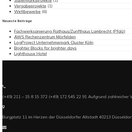
Supermarktprojekte
(1)
Vergabeprojekte
(1)
Wettbewerbe
(6)
Neueste Beiträge
Fachwerksanierung Rathaus/Zunfthaus Lambrecht (Pfalz)
AWS Rechenzentrum Mörfelden
LogProject Unternehmerpark Cluster Köln
Brighter Blocks for brighter days
Lighthouse Hotel
(+49) 211 – 15 8 15 372 (+49) 172 545 22 91 Aufgrund zahlreicher 
Burgplatz 11 im Herzen der Düsseldorfer Altstadt 40213 Düsseldor