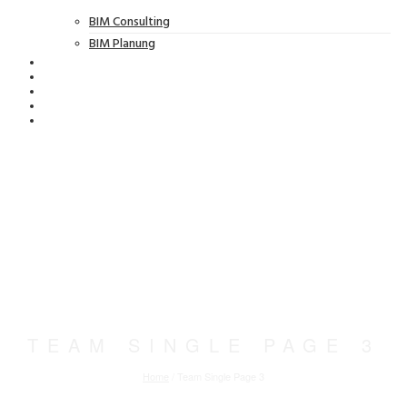
BIM Consulting
BIM Planung
TEAM SINGLE PAGE 3
Home
/
Team Single Page 3