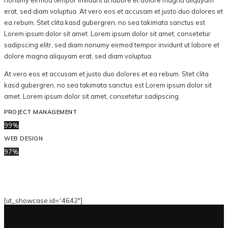
nonumy eirmod tempor invidunt ut labore et dolore magna aliquyam
erat, sed diam voluptua. At vero eos et accusam et justo duo dolores et
ea rebum. Stet clita kasd gubergren, no sea takimata sanctus est
Lorem ipsum dolor sit amet. Lorem ipsum dolor sit amet, consetetur
sadipscing elitr, sed diam nonumy eirmod tempor invidunt ut labore et
dolore magna aliquyam erat, sed diam voluptua.
At vero eos et accusam et justo duo dolores et ea rebum. Stet clita
kasd gubergren, no sea takimata sanctus est Lorem ipsum dolor sit
amet. Lorem ipsum dolor sit amet, consetetur sadipscing.
PROJECT MANAGEMENT
99%
WEB DESIGN
97%
[ut_showcase id=“4642″]